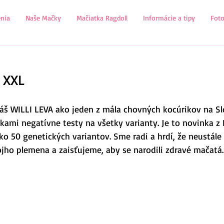
nia
Naše Mačky
Mačiatka Ragdoll
Informácie a tipy
Fot
 XXL
náš WILLI LEVA ako jeden z mála chovných kocúrikov na S
kami negatívne testy na všetky varianty. Je to novinka z 
ko 50 genetických variantov. Sme radi a hrdí, že neustále
ojho plemena a zaisťujeme, aby se narodili zdravé mačatá.