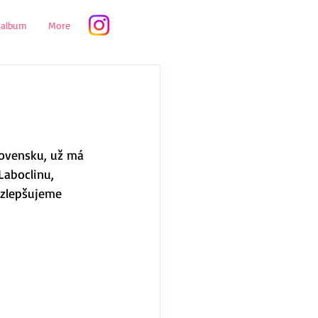
oalbum
More
lovensku, už má 
Laboclinu, 
 zlepšujeme 