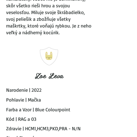
skôr všetko rieši hrou a svojou
veselosťou. Miluje svoje škrábadielko,
svoj peliešik a zbožňuje všetky
maškrtky, ktoré voňajú rybkou. Je z neho
veľký a nádherný kocúrik.
Zoe Leva
Narodenie | 2022
Pohlavie | Mačka
Farba a Vzor | Blue Colourpoint
Kód | RAG a 03
Zdravie | HCM1,HCM3,PKD,PRA - N/N