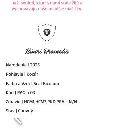
naši seniori, ktorí s nami stále žijú a
vychovávaju naše mladšie mačičky.
Kimri Bromélia
Narodenie l 2025
Pohlavie | Kocúr
Farba a Vzor | Seal Bicolour
Kód | RAG n 03
Zdravie | HCM1,HCM3,PKD,PRA - N/N
Stav | Chovný