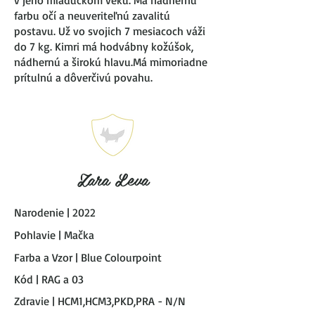
v jeho mladučkom veku. Má nádhernú
farbu očí a neuveriteľnú zavalitú
postavu. Už vo svojich 7 mesiacoch váži
do 7 kg. Kimri má hodvábny kožúšok,
nádhernú a širokú hlavu.Má mimoriadne
prítulnú a dôverčivú povahu.
Zara Leva
Narodenie | 2022
Pohlavie | Mačka
Farba a Vzor | Blue Colourpoint
Kód | RAG a 03
Zdravie | HCM1,HCM3,PKD,PRA - N/N