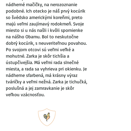
nádherné mačičky, na nerozoznanie
podobné. Ich otecko je náš prvý kocúrik
so švédsko americkými koreňmi, preto
majú veľmi zaujímavý rodokmeň. Svoje
miesto si u nás našli i kvôli spomienke
na nášho Obamu. Bol to neskutočne
dobrý kocúrik, s neuveriteľnou povahou.
Po svojom otcovi sú veľmi veľké a
mohutné. Zarka je skôr tichšia a
ústupčivejšia. Má veľmi rada slnečné
miesta, a rada sa vyhrieva pri okienku. Je
nádherne sfarbená, má krásny výraz
tváričky a veľmi nežná. Zarka je tichučká,
poslušná a jej zamravkanie je skôr
veľkou vzácnosťou.