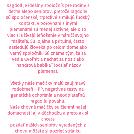
Ragdoll je ideálny spoločník pre rodiny s
deťmi alebo seniorov, pretože ragdolly
sú spoločenské, trpezlivé a milujú ľudský
kontakt. V porovnaní s inými
plemenami sú menej aktívne, ale o to
viac si užívajú leňošenie v náručí svojho
majiteľa. Sú lojálne a prítulné, často
nasledujú človeka po celom dome ako
verný spoločník. Sú známe tým, že sa
vedia uvoľniť a nechať sa nosiť ako
"handrová bábika" (odtiaľ názov
plemena).
Všetky naše mačičky majú zaujímavý
rodokmeň - PP, negatívne testy na
genetické ochorenia a neodolateľnú
ragdoliu povahu.
Naše chovné mačičky su členmi našej
domácnosti aj v dôchodku a preto ak si
chcete
pozrieť našich seniorov vyradených z
chovu môžete si pozrieť stránku