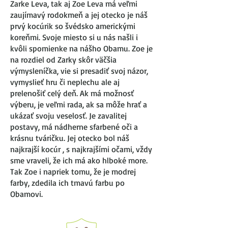
Zarke Leva, tak aj Zoe Leva má veľmi
zaujímavý rodokmeň a jej otecko je náš
prvý kocúrik so švédsko americkými
koreňmi. Svoje miesto si u nás našli i
kvôli spomienke na nášho Obamu. Zoe je
na rozdiel od Zarky skôr väčšia
výmysleníčka, vie si presadiť svoj názor,
vymyslieť hru či neplechu ale aj
prelenošiť celý deň. Ak má možnosť
výberu, je veľmi rada, ak sa môže hrať a
ukázať svoju veselosť. Je zavalitej
postavy, má nádherne sfarbené oči a
krásnu tváričku. Jej otecko bol náš
najkrajší kocúr , s najkrajšími očami, vždy
sme vraveli, že ich má ako hlboké more.
Tak Zoe i napriek tomu, že je modrej
farby, zdedila ich tmavú farbu po
Obamovi.