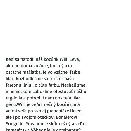
Keď sa narodil náš kocúrik Willi Leva,
ako ho doma voláme, bol iný ako
ostatné mačiatka. Je vo vzácnej farbe
lilac. Rozhodli sme sa rozšíriť našu
farebnú líniu i o túto farbu. Nechali sme
v nemeckom Labokline otestovať nášho
ragdolla a potvrdili nám nositeľa lilac
génu.Willi je veľmi nežný kocúrik, má
veľmi veľa po svojej prababičke Helen,
ale i po svojom oteckovi Bonaierovi
Songerie. Povahou je skôr nežný a veľmi
kamarátsky. Vôbec nie je dominantný,