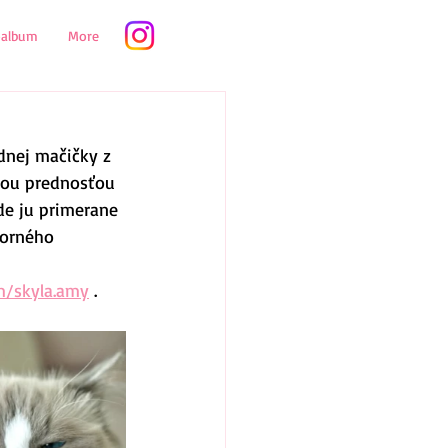
oalbum
More
dnej mačičky z 
jšou prednosťou 
kde ju primerane 
vorného 
m/skyla.amy
 .