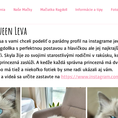
nia
Naše Mačky
Mačiatka Ragdoll
Informácie a tipy
Fot
ueen Leva
a s vami chceli podeliť o parádny profil na instagrame je
gdollka s perfektnou postavou a hlavičkou ale jej najkra
či. Skyla žije zo svojimi starostlivými rodičmi v rakúsku, 
princezná zaslúži. A kedže každá správna princezná má d
ho má tiež a niekoľko fotiek by sme radi ukázali aj vám.
 a videá sa určite zastavte na 
https://www.instagram.co