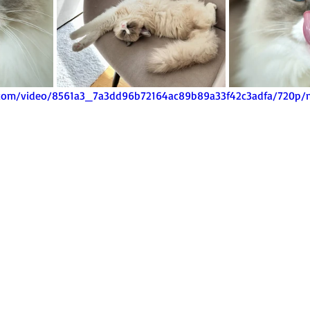
ic.com/video/8561a3_7a3dd96b72164ac89b89a33f42c3adfa/720p/