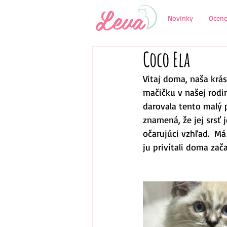
Novinky
Ocene
Coco Ela
Vitaj doma, naša krá
mačičku v našej rodi
darovala tento malý 
znamená, že jej srsť
očarujúci vzhľad.  M
ju privítali doma zač