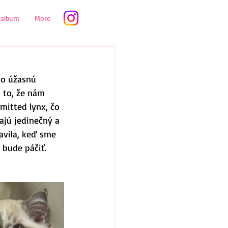
oalbum
More
to úžasnú 
 to, že nám 
mitted lynx, čo 
ajú jedinečný a 
avila, keď sme 
 bude páčiť.