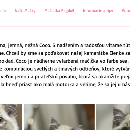
nia
Naše Mačky
Mačiatka Ragdoll
Informácie a tipy
Fot
sna, jemná, nežná Coco. S nadšením a radosťou vítame tú
ne. Chceli by sme sa poďakovať našej kamarátke Elenke za
poklad. Coco je nádherne vyfarbená mačička vo farbe seal 
 je kombináciou svetlých a tmavých odtieňov, ktoré vytvár
á veľmi jemnú a priateľskú povahu, ktorá sa okamžite prej
ala hneď priasť ako malá motorka a veríme, že sa jej u nás