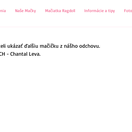
nia
Naše Mačky
Mačiatka Ragdoll
Informácie a tipy
Fot
li ukázať ďalšiu mačičku z nášho odchovu.
CH - Chantal Leva.