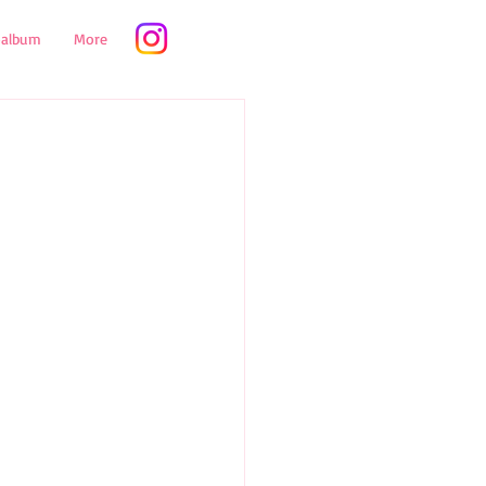
oalbum
More