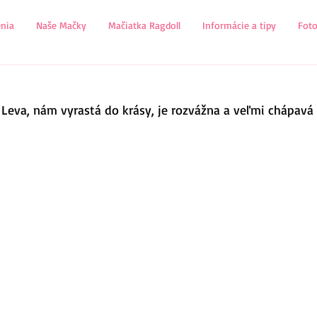
nia
Naše Mačky
Mačiatka Ragdoll
Informácie a tipy
Fot
Leva, nám vyrastá do krásy, je rozvážna a veľmi chápavá 