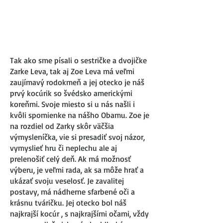
Tak ako sme písali o sestričke a dvojičke
Zarke Leva, tak aj Zoe Leva má veľmi
zaujímavý rodokmeň a jej otecko je náš
prvý kocúrik so švédsko americkými
koreňmi. Svoje miesto si u nás našli i
kvôli spomienke na nášho Obamu. Zoe je
na rozdiel od Zarky skôr väčšia
výmysleníčka, vie si presadiť svoj názor,
vymyslieť hru či neplechu ale aj
prelenošiť celý deň. Ak má možnosť
výberu, je veľmi rada, ak sa môže hrať a
ukázať svoju veselosť. Je zavalitej
postavy, má nádherne sfarbené oči a
krásnu tváričku. Jej otecko bol náš
najkrajší kocúr , s najkrajšími očami, vždy