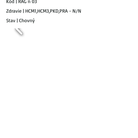
Kód | RAG n 03
Zdravie | HCM1,HCM3,PKD,PRA - N/N
Stav | Chovný