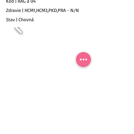
Kód | RAG a 04
Zdravie | HCM1,HCM3,PKD,PRA - N/N
Stav | Chovná