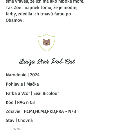
sme vraveli, že ich má ako hlboké more.
Tak Zoe i napriek tomu, že je modrej
farby, zdedila ich tmavú farbu po
Obamovi.
Luiza Star Pol-Cat
Narodenie | 2024
Pohlavie | Mačka
Farba a Vzor | Seal Bicolour
Kód | RAG n 03
Zdravie | HCM1,HCM3,PKD,PRA - N/B
Stav | Chovná