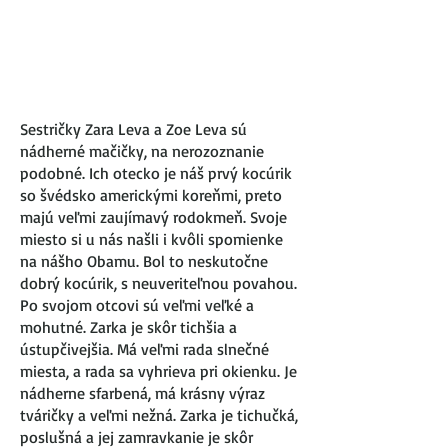
Sestričky Zara Leva a Zoe Leva sú
nádherné mačičky, na nerozoznanie
podobné. Ich otecko je náš prvý kocúrik
so švédsko americkými koreňmi, preto
majú veľmi zaujímavý rodokmeň. Svoje
miesto si u nás našli i kvôli spomienke
na nášho Obamu. Bol to neskutočne
dobrý kocúrik, s neuveriteľnou povahou.
Po svojom otcovi sú veľmi veľké a
mohutné. Zarka je skôr tichšia a
ústupčivejšia. Má veľmi rada slnečné
miesta, a rada sa vyhrieva pri okienku. Je
nádherne sfarbená, má krásny výraz
tváričky a veľmi nežná. Zarka je tichučká,
poslušná a jej zamravkanie je skôr