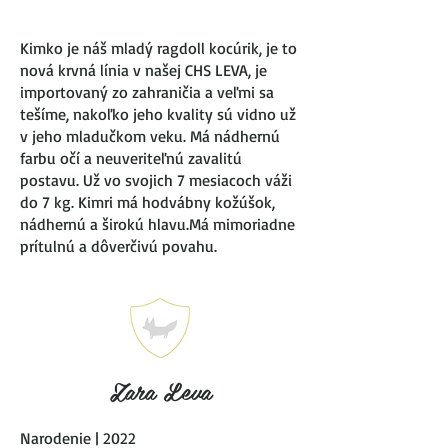
Kimko je náš mladý ragdoll kocúrik, je to
nová krvná línia v našej CHS LEVA, je
importovaný zo zahraničia a veľmi sa
tešíme, nakoľko jeho kvality sú vidno už
v jeho mladučkom veku. Má nádhernú
farbu očí a neuveriteľnú zavalitú
postavu. Už vo svojich 7 mesiacoch váži
do 7 kg. Kimri má hodvábny kožúšok,
nádhernú a širokú hlavu.Má mimoriadne
prítulnú a dôverčivú povahu.
Zara Leva
Narodenie | 2022