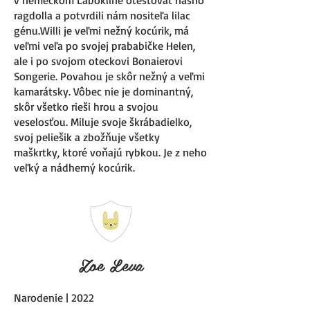
v nemeckom Labokline otestovať nášho
ragdolla a potvrdili nám nositeľa lilac
génu.Willi je veľmi nežný kocúrik, má
veľmi veľa po svojej prababičke Helen,
ale i po svojom oteckovi Bonaierovi
Songerie. Povahou je skôr nežný a veľmi
kamarátsky. Vôbec nie je dominantný,
skôr všetko rieši hrou a svojou
veselosťou. Miluje svoje škrábadielko,
svoj peliešik a zbožňuje všetky
maškrtky, ktoré voňajú rybkou. Je z neho
veľký a nádherný kocúrik.
Zoe Leva
Narodenie | 2022