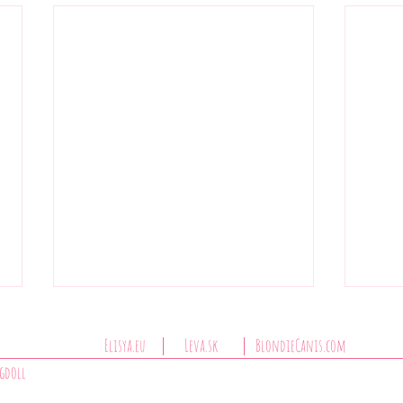
Elisya.eu
Leva.sk
BlondieCanis.com
agdoll