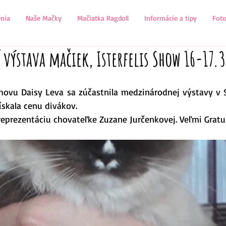
nia
Naše Mačky
Mačiatka Ragdoll
Informácie a tipy
Fot
ýstava mačiek, Isterfelis Show 16-17.3
ovu Daisy Leva sa zúčastnila medzinárodnej výstavy v S
ískala cenu divákov.
eprezentáciu chovateľke Zuzane Jurčenkovej. Veľmi Gratu