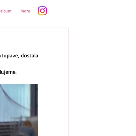
oalbum
More
tupave, dostala 
lujeme.