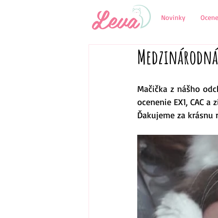
Novinky
Ocene
Medzinárodná v
Mačička z nášho odch
ocenenie EX1, CAC a z
Ďakujeme za krásnu r